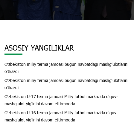
ASOSIY YANGILIKLAR
Oʻzbekiston milliy terma jamoasi bugun navbatdagi mashgʻulotlarini
oʻtkazdi
Oʻzbekiston milliy terma jamoasi bugun navbatdagi mashgʻulotlarini
oʻtkazdi
Oʻzbekiston U-17 terma jamoasi Milliy futbol markazida oʻquv-
mashgʻulot yigʻinini davom ettirmoqda.
Oʻzbekiston U-16 terma jamoasi Milliy futbol markazida oʻquv-
mashgʻulot yigʻinini davom ettirmoqda