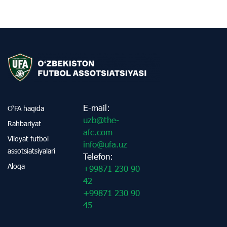
E-mail:
O‘FA haqida
uzb@the-
Rahbariyat
afc.com
Viloyat futbol
info@ufa.uz
assotsiatsiyalari
Telefon:
Aloqa
+99871 230 90
42
+99871 230 90
45