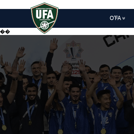
O’FA
��