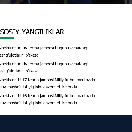
SOSIY YANGILIKLAR
zbekiston milliy terma jamoasi bugun navbatdagi
shgʻulotlarini oʻtkazdi
zbekiston milliy terma jamoasi bugun navbatdagi
shgʻulotlarini oʻtkazdi
zbekiston U-17 terma jamoasi Milliy futbol markazida
quv-mashgʻulot yigʻinini davom ettirmoqda.
zbekiston U-16 terma jamoasi Milliy futbol markazida
quv-mashgʻulot yigʻinini davom ettirmoqda