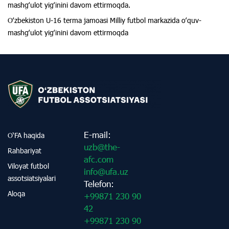
mashgʻulot yigʻinini davom ettirmoqda.
Oʻzbekiston U-16 terma jamoasi Milliy futbol markazida oʻquv-
mashgʻulot yigʻinini davom ettirmoqda
E-mail:
O‘FA haqida
uzb@the-
Rahbariyat
afc.com
Viloyat futbol
info@ufa.uz
assotsiatsiyalari
Telefon:
Aloqa
+99871 230 90
42
+99871 230 90