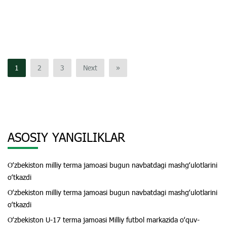
1
2
3
Next
»
ASOSIY YANGILIKLAR
Oʻzbekiston milliy terma jamoasi bugun navbatdagi mashgʻulotlarini
oʻtkazdi
Oʻzbekiston milliy terma jamoasi bugun navbatdagi mashgʻulotlarini
oʻtkazdi
Oʻzbekiston U-17 terma jamoasi Milliy futbol markazida oʻquv-