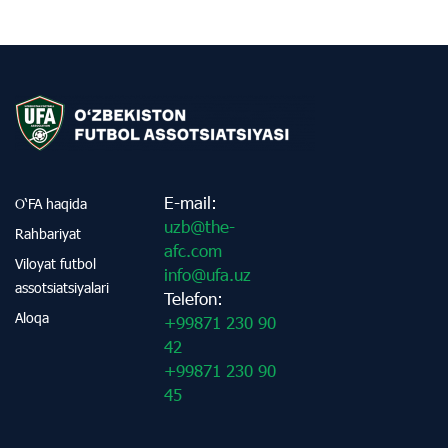
E-mail:
O‘FA haqida
uzb@the-
Rahbariyat
afc.com
Viloyat futbol
info@ufa.uz
assotsiatsiyalari
Telefon:
Aloqa
+99871 230 90
42
+99871 230 90
45