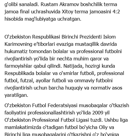
g‘olibi sanaladi. Rustam Akramov boshchilik terma
jamoa final uchrashuvida Xitoy terma jamoasini 4:2
hisobida mag‘lubiyatga uchratgan.
O‘zbekiston Respublikasi Birinchi Prezidenti Islom
Karimovning e’tiborlari evaziga mustaqillik davrida
hukumatiz tomondan bolalar va professional futbolni
rivojlantirish yo‘lida bir nechta muhim qaror va
farmoyishlar qabul qilindi. Natijada, hozirgi kunda
Respublikada bolalar va o‘smirlar futboli, professional
futbol, futzal, ayollar futboli va ommaviy futbolni
rivojlantirish uchun barcha huquqiy va normativ asos
yaratilgan.
O‘zbekiston Futbol Federatsiyasi musobaqalar o‘tkazish
faoliyatini professionallashtirish yo‘lida 2009 yil
O‘zbekiston Professional Futbol Ligasi tuzdi. Ushbu liga
mamlakatimizda o‘tadigan futbol bo‘yicha Oliy va
Birinchi liga musobaqalarini o‘tkazishni o‘z bo‘yniga