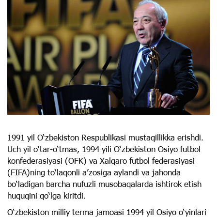
1991 yil O‘zbekiston Respublikasi mustaqillikka erishdi.
Uch yil o‘tar-o‘tmas, 1994 yili O‘zbekiston Osiyo futbol
konfederasiyasi (OFK) va Xalqaro futbol federasiyasi
(FIFA)ning to‘laqonli a’zosiga aylandi va jahonda
bo‘ladigan barcha nufuzli musobaqalarda ishtirok etish
huquqini qo‘lga kiritdi.
O‘zbekiston milliy terma jamoasi 1994 yil Osiyo o‘yinlari