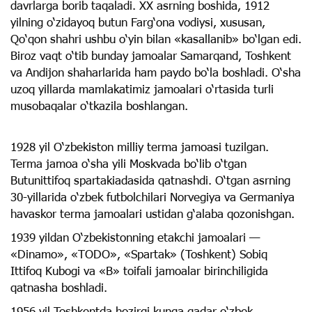
davrlarga borib taqaladi. XX asrning boshida, 1912
yilning o‘zidayoq butun Farg‘ona vodiysi, xususan,
Qo‘qon shahri ushbu o‘yin bilan «kasallanib» bo‘lgan edi.
Biroz vaqt o‘tib bunday jamoalar Samarqand, Toshkent
va Andijon shaharlarida ham paydo bo‘la boshladi. O‘sha
uzoq yillarda mamlakatimiz jamoalari o‘rtasida turli
musobaqalar o‘tkazila boshlangan.
1928 yil O‘zbekiston milliy terma jamoasi tuzilgan.
Terma jamoa o‘sha yili Moskvada bo‘lib o‘tgan
Butunittifoq spartakiadasida qatnashdi. O‘tgan asrning
30-yillarida o‘zbek futbolchilari Norvegiya va Germaniya
havaskor terma jamoalari ustidan g‘alaba qozonishgan.
1939 yildan O‘zbekistonning etakchi jamoalari —
«Dinamo», «TODO», «Spartak» (Toshkent) Sobiq
Ittifoq Kubogi va «B» toifali jamoalar birinchiligida
qatnasha boshladi.
1956 yil Toshkentda hozirgi kunga qadar o‘zbek