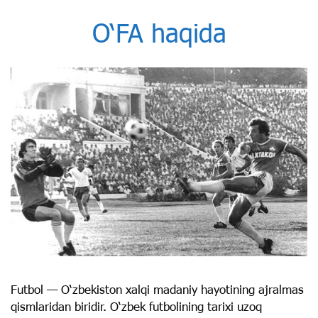
O‘FA haqida
Futbol — O‘zbekiston xalqi madaniy hayotining ajralmas
qismlaridan biridir. O‘zbek futbolining tarixi uzoq