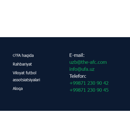
E-mail:
O‘FA haqida
uzb@the-afc.com
Rahbariyat
info@ufa.uz
Viloyat futbol
Telefon:
assotsiatsiyalari
+99871 230 90 42
Aloqa
+99871 230 90 45