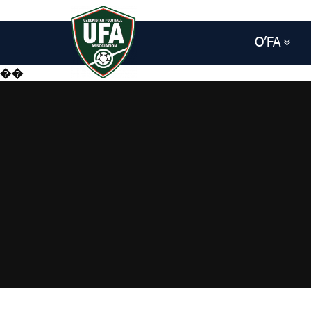
O’FA
��