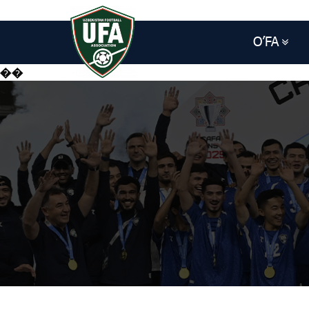
O’FA
��