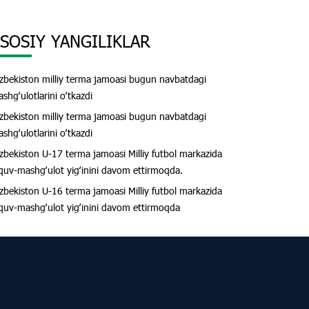
SOSIY YANGILIKLAR
zbekiston milliy terma jamoasi bugun navbatdagi
shgʻulotlarini oʻtkazdi
zbekiston milliy terma jamoasi bugun navbatdagi
shgʻulotlarini oʻtkazdi
zbekiston U-17 terma jamoasi Milliy futbol markazida
quv-mashgʻulot yigʻinini davom ettirmoqda.
zbekiston U-16 terma jamoasi Milliy futbol markazida
quv-mashgʻulot yigʻinini davom ettirmoqda