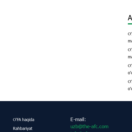
A
Oʻ
ma
Oʻ
ma
Oʻ
oʻ
Oʻ
oʻ
E-mail:
O‘FA haqida
uzb@the-afc.com
Rahbariyat