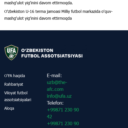
mashgʻulot yigʻinini davom ettirmoqda.
Oʻzbekiston U-16 terma jamoasi Milliy futbol markazida oʻquv-
mashgʻulot yigʻinini davom ettirmoqda
E-mail:
O‘FA haqida
uzb@the-
Rahbariyat
afc.com
Viloyat futbol
info@ufa.uz
assotsiatsiyalari
Telefon:
Aloqa
+99871 230 90
42
+99871 230 90