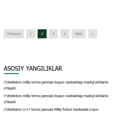
Previous
1
2
3
4
Next
»
ASOSIY YANGILIKLAR
Oʻzbekiston milliy terma jamoasi bugun navbatdagi mashgʻulotlarini
oʻtkazdi
Oʻzbekiston milliy terma jamoasi bugun navbatdagi mashgʻulotlarini
oʻtkazdi
Oʻzbekiston U-17 terma jamoasi Milliy futbol markazida oʻquv-