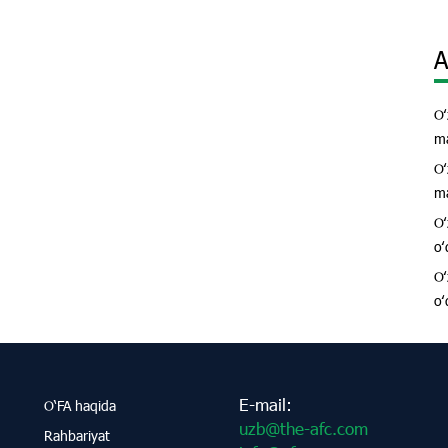
A
Oʻ
ma
Oʻ
ma
Oʻ
oʻ
Oʻ
oʻ
E-mail:
O‘FA haqida
uzb@the-afc.com
Rahbariyat