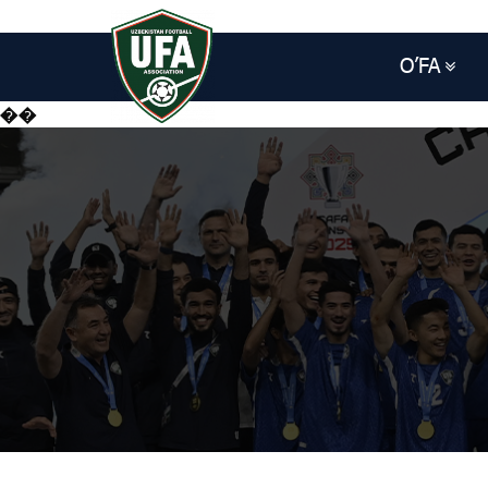
O’FA
��