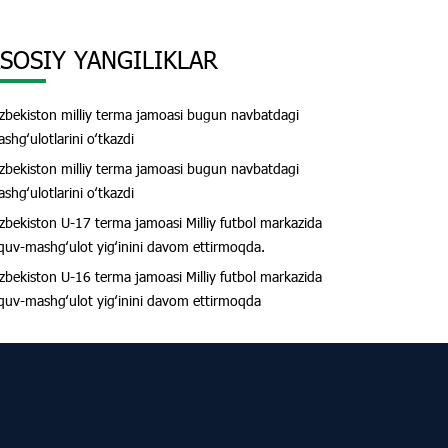
SOSIY YANGILIKLAR
zbekiston milliy terma jamoasi bugun navbatdagi
shgʻulotlarini oʻtkazdi
zbekiston milliy terma jamoasi bugun navbatdagi
shgʻulotlarini oʻtkazdi
zbekiston U-17 terma jamoasi Milliy futbol markazida
quv-mashgʻulot yigʻinini davom ettirmoqda.
zbekiston U-16 terma jamoasi Milliy futbol markazida
quv-mashgʻulot yigʻinini davom ettirmoqda