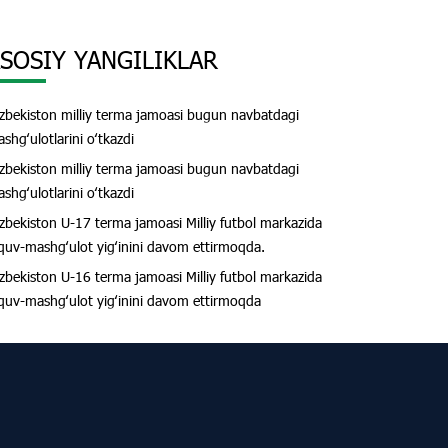
SOSIY YANGILIKLAR
zbekiston milliy terma jamoasi bugun navbatdagi
shgʻulotlarini oʻtkazdi
zbekiston milliy terma jamoasi bugun navbatdagi
shgʻulotlarini oʻtkazdi
zbekiston U-17 terma jamoasi Milliy futbol markazida
quv-mashgʻulot yigʻinini davom ettirmoqda.
zbekiston U-16 terma jamoasi Milliy futbol markazida
quv-mashgʻulot yigʻinini davom ettirmoqda