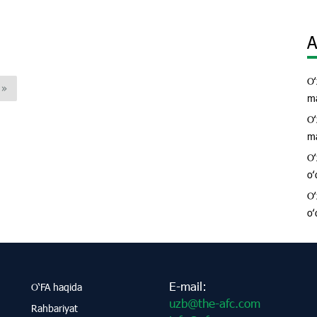
A
Oʻ
»
ma
Oʻ
ma
Oʻ
oʻ
Oʻ
oʻ
E-mail:
O‘FA haqida
uzb@the-afc.com
Rahbariyat