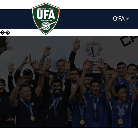
O’FA
��