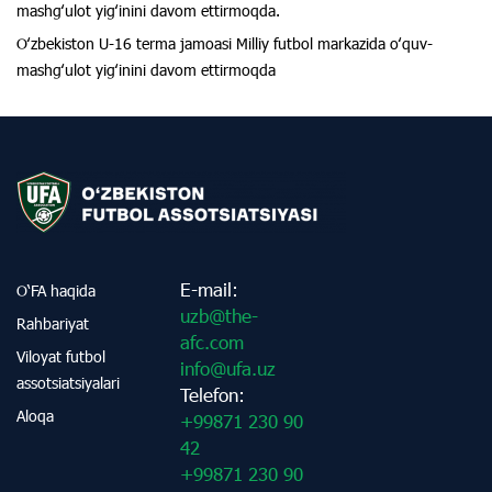
mashgʻulot yigʻinini davom ettirmoqda.
Oʻzbekiston U-16 terma jamoasi Milliy futbol markazida oʻquv-
mashgʻulot yigʻinini davom ettirmoqda
E-mail:
O‘FA haqida
uzb@the-
Rahbariyat
afc.com
Viloyat futbol
info@ufa.uz
assotsiatsiyalari
Telefon:
Aloqa
+99871 230 90
42
+99871 230 90