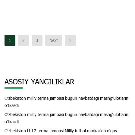
1
2
3
Next
»
ASOSIY YANGILIKLAR
Oʻzbekiston milliy terma jamoasi bugun navbatdagi mashgʻulotlarini
oʻtkazdi
Oʻzbekiston milliy terma jamoasi bugun navbatdagi mashgʻulotlarini
oʻtkazdi
Oʻzbekiston U-17 terma jamoasi Milliy futbol markazida oʻquv-