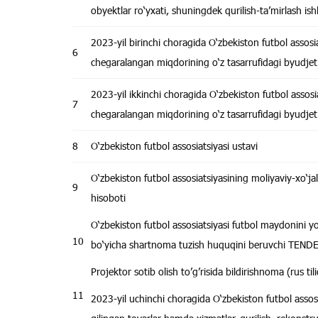
obyektlar ro‘yxati, shuningdek qurilish-ta’mirlash ish
2023-yil birinchi choragida O‘zbekiston futbol assos
6
chegaralangan miqdorining o‘z tasarrufidagi byudjet t
2023-yil ikkinchi choragida O‘zbekiston futbol assos
7
chegaralangan miqdorining o‘z tasarrufidagi byudjet t
8
O‘zbekiston futbol assosiatsiyasi ustavi
O‘zbekiston futbol assosiatsiyasining moliyaviy-xo‘jali
9
hisoboti
O‘zbekiston futbol assosiatsiyasi futbol maydonini yor
10
bo‘yicha shartnoma tuzish huquqini beruvchi TENDER 
Projektor sotib olish to’g’risida bildirishnoma (rus til
11
2023-yil uchinchi choragida O‘zbekiston futbol assos