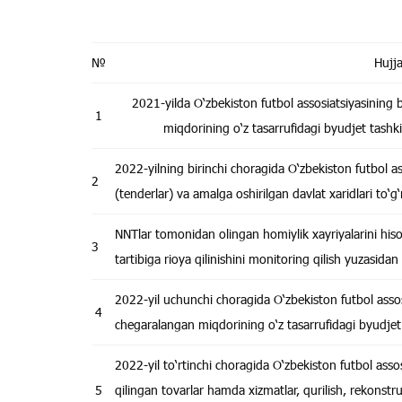
№
Hujj
2021-yilda O‘zbekiston futbol assosiatsiyasining
1
miqdorining o‘z tasarrufidagi byudjet tashki
2022-yilning birinchi choragida O‘zbekiston futbol as
2
(tenderlar) va amalga oshirilgan davlat xaridlari to
NNTlar tomonidan olingan homiylik xayriyalarini hisob
3
tartibiga rioya qilinishini monitoring qilish yuzasida
2022-yil uchunchi choragida O‘zbekiston futbol asso
4
chegaralangan miqdorining o‘z tasarrufidagi byudjet 
2022-yil to‘rtinchi choragida O‘zbekiston futbol ass
5
qilingan tovarlar hamda xizmatlar, qurilish, rekonstruk