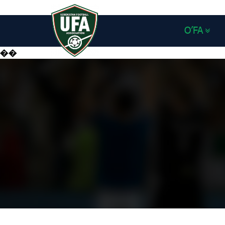
O’FA
��