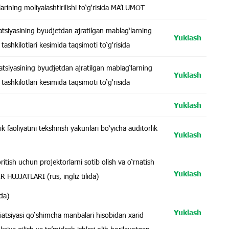
larining moliyalashtirilishi to‘g‘risida MA’LUMOT
iatsiyasining byudjetdan ajratilgan mablag‘larning
Yuklash
ashkilotlari kesimida taqsimoti to‘g‘risida
iatsiyasining byudjetdan ajratilgan mablag‘larning
Yuklash
ashkilotlari kesimida taqsimoti to‘g‘risida
Yuklash
k faoliyatini tekshirish yakunlari bo‘yicha auditorlik
Yuklash
itish uchun projektorlarni sotib olish va o‘rnatish
Yuklash
HUJJATLARI (rus, ingliz tilida)
ida)
Yuklash
iatsiyasi qo‘shimcha manbalari hisobidan xarid