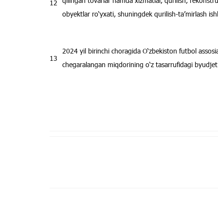
qilingan tovarlar hamda xizmatlar, qurilish, rekonstruk
12
obyektlar ro‘yxati, shuningdek qurilish-ta’mirlash ish
2024 yil birinchi choragida O‘zbekiston futbol assos
13
chegaralangan miqdorining o‘z tasarrufidagi byudjet t