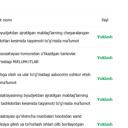
at nomi
Fayl
 byudjetdan ajratilgan mablag‘larning chegaralangan
Yuklash
lotlari kesimida taqsimoti to‘g‘risida ma’lumot
sosiatsiyasi tomonidan o‘tkazilgan tanlovlar
Yuklash
‘g‘risidagi MA’LUMOTLAR
ga olish va ular to‘g‘risidagi axborotni oshkor etish
Yuklash
n ma’lumot
siatsiyasining byudjetdan ajratilgan mablag‘larning
Yuklash
tashkilotlari kesimida taqsimoti to‘g‘risida ma’lumot
osiatsiyasi qo‘shimcha manbalari hisobidan xarid
siya qilish va ta’mirlash ishlari olib borilayotgan
Yuklash