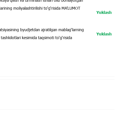
siya qilish va ta’mirlash ishlari olib borilayotgan
larining moliyalashtirilishi to‘g‘risida MA’LUMOT
Yuklash
iatsiyasining byudjetdan ajratilgan mablag‘larning
Yuklash
ashkilotlari kesimida taqsimoti to‘g‘risida