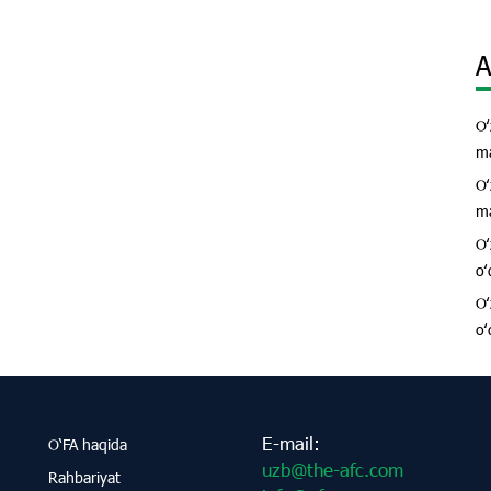
A
Oʻ
ma
Oʻ
ma
Oʻ
oʻ
Oʻ
oʻ
E-mail:
O‘FA haqida
uzb@the-afc.com
Rahbariyat