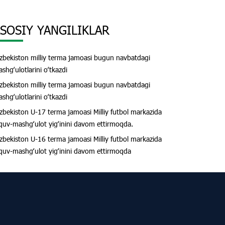
SOSIY YANGILIKLAR
zbekiston milliy terma jamoasi bugun navbatdagi
shgʻulotlarini oʻtkazdi
zbekiston milliy terma jamoasi bugun navbatdagi
shgʻulotlarini oʻtkazdi
zbekiston U-17 terma jamoasi Milliy futbol markazida
quv-mashgʻulot yigʻinini davom ettirmoqda.
zbekiston U-16 terma jamoasi Milliy futbol markazida
quv-mashgʻulot yigʻinini davom ettirmoqda