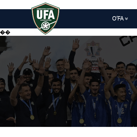
O’FA
��