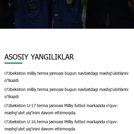
ASOSIY YANGILIKLAR
Oʻzbekiston milliy terma jamoasi bugun navbatdagi mashgʻulotlarini
oʻtkazdi
Oʻzbekiston milliy terma jamoasi bugun navbatdagi mashgʻulotlarini
oʻtkazdi
Oʻzbekiston U-17 terma jamoasi Milliy futbol markazida oʻquv-
mashgʻulot yigʻinini davom ettirmoqda.
Oʻzbekiston U-16 terma jamoasi Milliy futbol markazida oʻquv-
mashgʻulot yigʻinini davom ettirmoqda