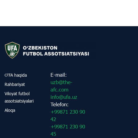
E-mail:
O‘FA haqida
uzb@the-
Rahbariyat
afc.com
Viloyat futbol
info@ufa.uz
assotsiatsiyalari
Telefon:
Aloqa
+99871 230 90
42
+99871 230 90
45