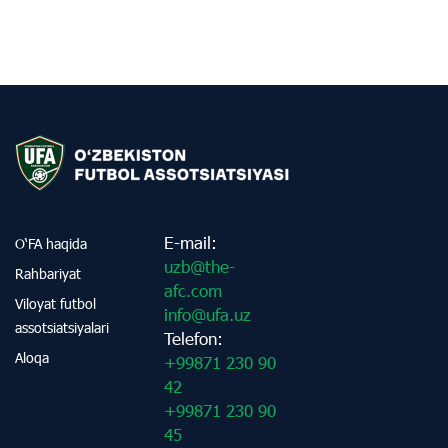
E-mail:
O‘FA haqida
uzb@the-
Rahbariyat
afc.com
Viloyat futbol
info@ufa.uz
assotsiatsiyalari
Telefon:
Aloqa
+99871 230 90
42
+99871 230 90
45