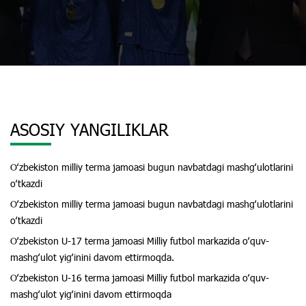
ASOSIY YANGILIKLAR
Oʻzbekiston milliy terma jamoasi bugun navbatdagi mashgʻulotlarini
oʻtkazdi
Oʻzbekiston milliy terma jamoasi bugun navbatdagi mashgʻulotlarini
oʻtkazdi
Oʻzbekiston U-17 terma jamoasi Milliy futbol markazida oʻquv-
mashgʻulot yigʻinini davom ettirmoqda.
Oʻzbekiston U-16 terma jamoasi Milliy futbol markazida oʻquv-
mashgʻulot yigʻinini davom ettirmoqda