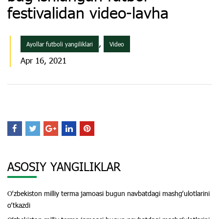
festivalidan video-lavha
,
Ayollar futboli yangiliklari
Video
Apr 16, 2021
ASOSIY YANGILIKLAR
Oʻzbekiston milliy terma jamoasi bugun navbatdagi mashgʻulotlarini
oʻtkazdi