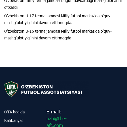
Oʻzbekiston milliy terma jamoasi bugun navbatdagi mashgʻulotlarini
oʻtkazdi
Oʻzbekiston U-17 terma jamoasi Milliy futbol markazida oʻquv-
mashgʻulot yigʻinini davom ettirmoqda.
Oʻzbekiston U-16 terma jamoasi Milliy futbol markazida oʻquv-
mashgʻulot yigʻinini davom ettirmoqda
E-mail:
O‘FA haqida
uzb@the-
Rahbariyat
afc.com