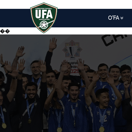
O’FA
��