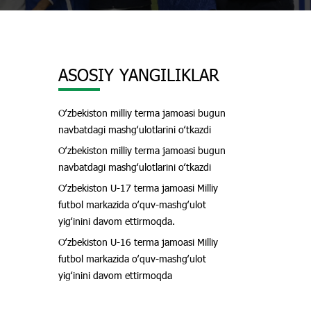
ASOSIY YANGILIKLAR
Oʻzbekiston milliy terma jamoasi bugun
navbatdagi mashgʻulotlarini oʻtkazdi
Oʻzbekiston milliy terma jamoasi bugun
navbatdagi mashgʻulotlarini oʻtkazdi
Oʻzbekiston U-17 terma jamoasi Milliy
futbol markazida oʻquv-mashgʻulot
yigʻinini davom ettirmoqda.
Oʻzbekiston U-16 terma jamoasi Milliy
futbol markazida oʻquv-mashgʻulot
yigʻinini davom ettirmoqda