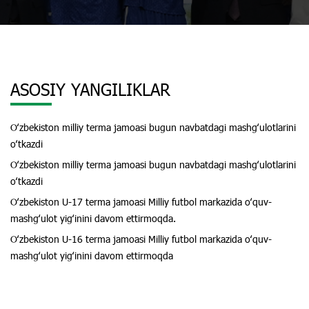
ASOSIY YANGILIKLAR
Oʻzbekiston milliy terma jamoasi bugun navbatdagi mashgʻulotlarini
oʻtkazdi
Oʻzbekiston milliy terma jamoasi bugun navbatdagi mashgʻulotlarini
oʻtkazdi
Oʻzbekiston U-17 terma jamoasi Milliy futbol markazida oʻquv-
mashgʻulot yigʻinini davom ettirmoqda.
Oʻzbekiston U-16 terma jamoasi Milliy futbol markazida oʻquv-
mashgʻulot yigʻinini davom ettirmoqda