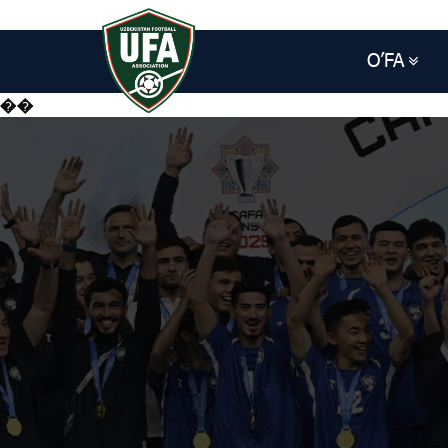
O’FA
��