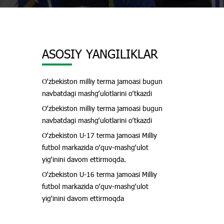
ASOSIY YANGILIKLAR
Oʻzbekiston milliy terma jamoasi bugun
navbatdagi mashgʻulotlarini oʻtkazdi
Oʻzbekiston milliy terma jamoasi bugun
navbatdagi mashgʻulotlarini oʻtkazdi
Oʻzbekiston U-17 terma jamoasi Milliy
futbol markazida oʻquv-mashgʻulot
yigʻinini davom ettirmoqda.
Oʻzbekiston U-16 terma jamoasi Milliy
futbol markazida oʻquv-mashgʻulot
yigʻinini davom ettirmoqda