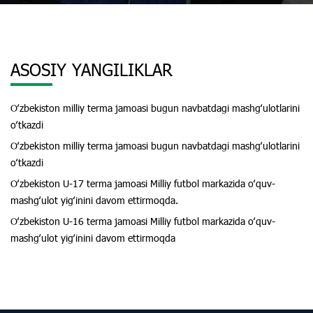
ASOSIY YANGILIKLAR
Oʻzbekiston milliy terma jamoasi bugun navbatdagi mashgʻulotlarini
oʻtkazdi
Oʻzbekiston milliy terma jamoasi bugun navbatdagi mashgʻulotlarini
oʻtkazdi
Oʻzbekiston U-17 terma jamoasi Milliy futbol markazida oʻquv-
mashgʻulot yigʻinini davom ettirmoqda.
Oʻzbekiston U-16 terma jamoasi Milliy futbol markazida oʻquv-
mashgʻulot yigʻinini davom ettirmoqda