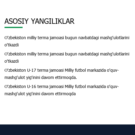
ASOSIY YANGILIKLAR
Oʻzbekiston milliy terma jamoasi bugun navbatdagi mashgʻulotlarini
oʻtkazdi
Oʻzbekiston milliy terma jamoasi bugun navbatdagi mashgʻulotlarini
oʻtkazdi
Oʻzbekiston U-17 terma jamoasi Milliy futbol markazida oʻquv-
mashgʻulot yigʻinini davom ettirmoqda.
Oʻzbekiston U-16 terma jamoasi Milliy futbol markazida oʻquv-
mashgʻulot yigʻinini davom ettirmoqda