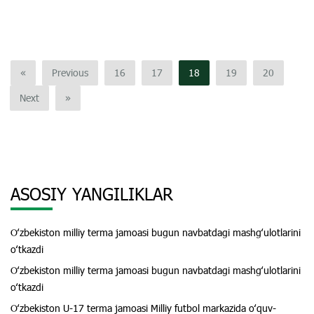
«
Previous
16
17
18
19
20
Next
»
ASOSIY YANGILIKLAR
Oʻzbekiston milliy terma jamoasi bugun navbatdagi mashgʻulotlarini
oʻtkazdi
Oʻzbekiston milliy terma jamoasi bugun navbatdagi mashgʻulotlarini
oʻtkazdi
Oʻzbekiston U-17 terma jamoasi Milliy futbol markazida oʻquv-