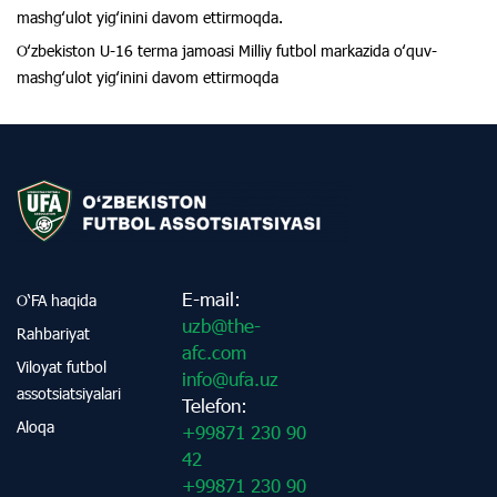
mashgʻulot yigʻinini davom ettirmoqda.
Oʻzbekiston U-16 terma jamoasi Milliy futbol markazida oʻquv-
mashgʻulot yigʻinini davom ettirmoqda
E-mail:
O‘FA haqida
uzb@the-
Rahbariyat
afc.com
Viloyat futbol
info@ufa.uz
assotsiatsiyalari
Telefon:
Aloqa
+99871 230 90
42
+99871 230 90