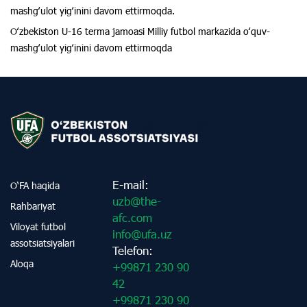
mashgʻulot yigʻinini davom ettirmoqda.
Oʻzbekiston U-16 terma jamoasi Milliy futbol markazida oʻquv-
mashgʻulot yigʻinini davom ettirmoqda
E-mail:
O‘FA haqida
uzb@the-
Rahbariyat
afc.com
Viloyat futbol
info@ufa.uz
assotsiatsiyalari
Telefon:
Aloqa
+99871 230 90
42
+99871 230 90