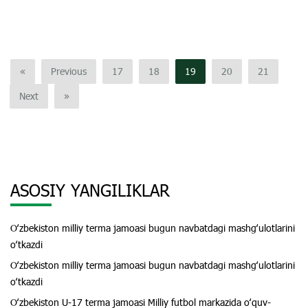
«
Previous
17
18
19
20
21
Next
»
ASOSIY YANGILIKLAR
Oʻzbekiston milliy terma jamoasi bugun navbatdagi mashgʻulotlarini
oʻtkazdi
Oʻzbekiston milliy terma jamoasi bugun navbatdagi mashgʻulotlarini
oʻtkazdi
Oʻzbekiston U-17 terma jamoasi Milliy futbol markazida oʻquv-