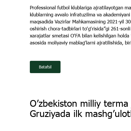
Professional futbol klublariga ajratilayotgan ma
klublarning avvalo infratuzilma va akademiyani r
maqsadida Vazirlar Mahkamasining 2021-yil 30-a
oshirish chora-tadbirlari toʻgʻrisida”gi 261-sonli
xarajatlar smetasi OʻFA bilan kelishilgan holda t
asosida moliyaviy mablagʻlarni ajratilishida, bi
Batafsil
O’zbekiston milliy terma
Gruziyada ilk mashg’ulotl