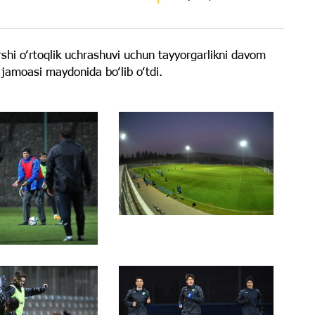
shi oʻrtoqlik uchrashuvi uchun tayyorgarlikni davom
jamoasi maydonida boʻlib oʻtdi.