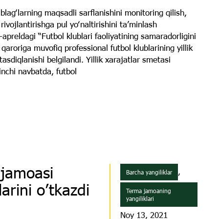
blagʻlarning maqsadli sarflanishini monitoring qilish,
ivojlantirishga pul yoʻnaltirishini taʼminlash
preldagi “Futbol klublari faoliyatining samaradorligini
 qaroriga muvofiq professional futbol klublarining yillik
asdiqlanishi belgilandi. Yillik xarajatlar smetasi
rinchi navbatda, futbol
 jamoasi
,
Barcha yangiliklar
arini o’tkazdi
Terma jamoaning
yangiliklari
Noy 13, 2021