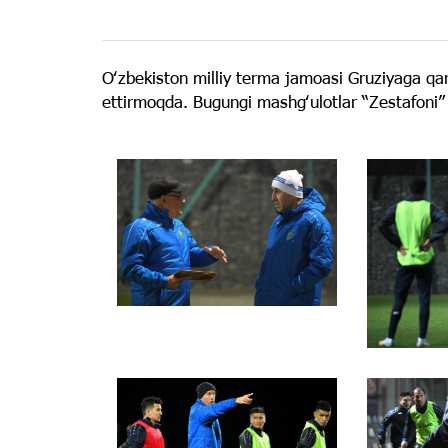
Oʻzbekiston milliy terma jamoasi Gruziyaga qar
ettirmoqda. Bugungi mashgʻulotlar “Zestafoni” 