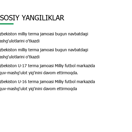
SOSIY YANGILIKLAR
zbekiston milliy terma jamoasi bugun navbatdagi
shgʻulotlarini oʻtkazdi
zbekiston milliy terma jamoasi bugun navbatdagi
shgʻulotlarini oʻtkazdi
zbekiston U-17 terma jamoasi Milliy futbol markazida
quv-mashgʻulot yigʻinini davom ettirmoqda.
zbekiston U-16 terma jamoasi Milliy futbol markazida
quv-mashgʻulot yigʻinini davom ettirmoqda