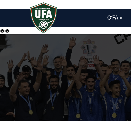
O’FA
��