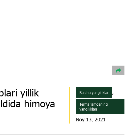
ari yillik
,
Barcha yangiliklar
oldida himoya
Terma jamoaning
yangiliklari
Noy 13, 2021