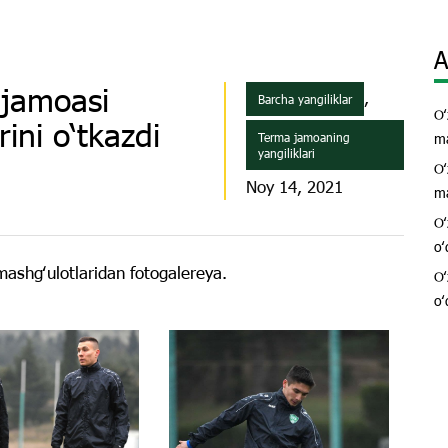
A
 jamoasi
,
Barcha yangiliklar
Oʻ
ini o‘tkazdi
Terma jamoaning
ma
yangiliklari
Oʻ
Noy 14, 2021
ma
Oʻ
oʻ
mashgʻulotlaridan fotogalereya.
Oʻ
oʻ