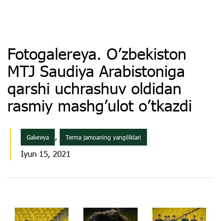
Fotogalereya. O’zbekiston
MTJ Saudiya Arabistoniga
qarshi uchrashuv oldidan
rasmiy mashg’ulot o’tkazdi
,
Galereya
Terma jamoaning yangiliklari
Iyun 15, 2021