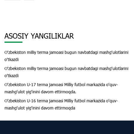
ASOSIY YANGILIKLAR
Oʻzbekiston milliy terma jamoasi bugun navbatdagi mashgʻulotlarini
oʻtkazdi
Oʻzbekiston milliy terma jamoasi bugun navbatdagi mashgʻulotlarini
oʻtkazdi
Oʻzbekiston U-17 terma jamoasi Milliy futbol markazida oʻquv-
mashgʻulot yigʻinini davom ettirmoqda.
Oʻzbekiston U-16 terma jamoasi Milliy futbol markazida oʻquv-
mashgʻulot yigʻinini davom ettirmoqda