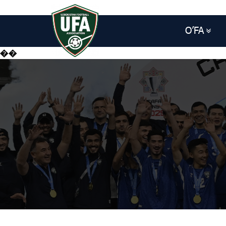
O’FA
��