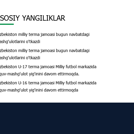
SOSIY YANGILIKLAR
zbekiston milliy terma jamoasi bugun navbatdagi
shgʻulotlarini oʻtkazdi
zbekiston milliy terma jamoasi bugun navbatdagi
shgʻulotlarini oʻtkazdi
zbekiston U-17 terma jamoasi Milliy futbol markazida
quv-mashgʻulot yigʻinini davom ettirmoqda.
zbekiston U-16 terma jamoasi Milliy futbol markazida
quv-mashgʻulot yigʻinini davom ettirmoqda