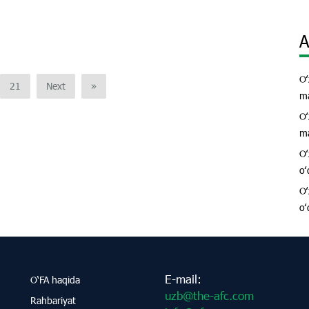
A
Oʻ
21
Next
»
ma
Oʻ
ma
Oʻ
oʻ
Oʻ
oʻ
E-mail:
O‘FA haqida
uzb@the-afc.com
Rahbariyat