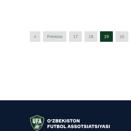
«
Previous
17
18
19
20