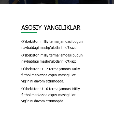
ASOSIY YANGILIKLAR
Oʻzbekiston milliy terma jamoasi bugun
navbatdagi mashgʻulotlarini oʻtkazdi
Oʻzbekiston milliy terma jamoasi bugun
navbatdagi mashgʻulotlarini oʻtkazdi
Oʻzbekiston U-17 terma jamoasi Milliy
futbol markazida oʻquv-mashgʻulot
yigʻinini davom ettirmoqda.
Oʻzbekiston U-16 terma jamoasi Milliy
futbol markazida oʻquv-mashgʻulot
yigʻinini davom ettirmoqda