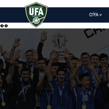
O’FA
��