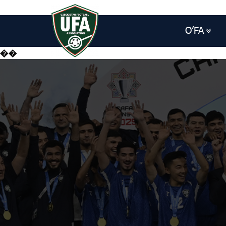
O’FA
��