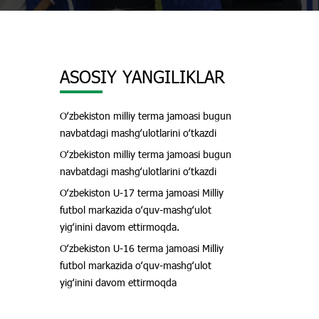
ASOSIY YANGILIKLAR
Oʻzbekiston milliy terma jamoasi bugun
navbatdagi mashgʻulotlarini oʻtkazdi
Oʻzbekiston milliy terma jamoasi bugun
navbatdagi mashgʻulotlarini oʻtkazdi
Oʻzbekiston U-17 terma jamoasi Milliy
futbol markazida oʻquv-mashgʻulot
yigʻinini davom ettirmoqda.
Oʻzbekiston U-16 terma jamoasi Milliy
futbol markazida oʻquv-mashgʻulot
yigʻinini davom ettirmoqda