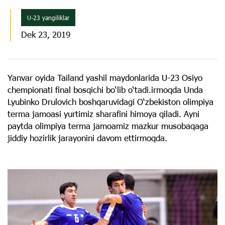
U-23 yangiliklar
Dek 23, 2019
Yanvar oyida Tailand yashil maydonlarida U-23 Osiyo
chempionati final bosqichi bo‘lib o‘tadi.irmoqda Unda
Lyubinko Drulovich boshqaruvidagi O‘zbekiston olimpiya
terma jamoasi yurtimiz sharafini himoya qiladi. Ayni
paytda olimpiya terma jamoamiz mazkur musobaqaga
jiddiy hozirlik jarayonini davom ettirmoqda.