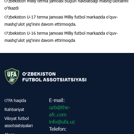
Oʻzbekiston milliy terma jamoasi bugun navbatdagi mashgʻulotlarini
oʻtkazdi
Oʻzbekiston U-17 terma jamoasi Milliy futbol markazida oʻquv-
mashgʻulot yigʻinini davom ettirmoqda.
Oʻzbekiston U-16 terma jamoasi Milliy futbol markazida oʻquv-
mashgʻulot yigʻinini davom ettirmoqda
E-mail:
O‘FA haqida
uzb@the-
Rahbariyat
afc.com
Viloyat futbol
info@ufa.uz
assotsiatsiyalari
Telefon: