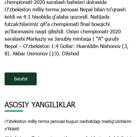
chempionati-2020 saralash bahslari doirasida
O‘zbekiston milliy terma jamoasi Nepal bilan to‘qnash
keldi va 4:1 hisobida g‘alaba qozondi. Natijada
futzalchilarimiz qit’a chempionati final bosqichi
yo‘llanmasini naqd qilishdi. Osiyo chempionati-2020
saralashi Markaziy va Janubiy mintaqa | “A” guruhi
Nepal – O‘zbekiston 1:4 Gollar: Husniddin Nishonov (3,
8). Akbar Usmonov (13). Dilshod
Batafsil
ASOSIY YANGILIKLAR
Oʻzbekiston milliy terma jamoasi bugun navbatdagi mashgʻulotlarini
oʻtkazdi