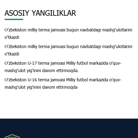
ASOSIY YANGILIKLAR
Oʻzbekiston milliy terma jamoasi bugun navbatdagi mashgʻulotlarini
oʻtkazdi
Oʻzbekiston milliy terma jamoasi bugun navbatdagi mashgʻulotlarini
oʻtkazdi
Oʻzbekiston U-17 terma jamoasi Milliy futbol markazida oʻquv-
mashgʻulot yigʻinini davom ettirmoqda.
Oʻzbekiston U-16 terma jamoasi Milliy futbol markazida oʻquv-
mashgʻulot yigʻinini davom ettirmoqda