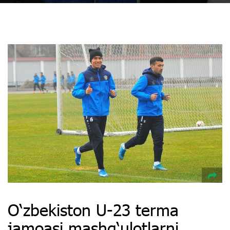
O‘zbekiston U-23 terma
jamoasi mashg‘ulotlarni