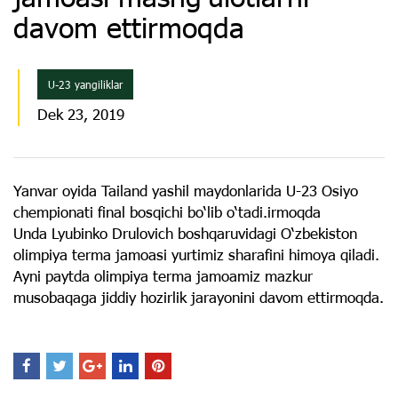
davom ettirmoqda
U-23 yangiliklar
Dek 23, 2019
Yanvar oyida Tailand yashil maydonlarida U-23 Osiyo
chempionati final bosqichi bo‘lib o‘tadi.irmoqda
Unda Lyubinko Drulovich boshqaruvidagi O‘zbekiston
olimpiya terma jamoasi yurtimiz sharafini himoya qiladi.
Ayni paytda olimpiya terma jamoamiz mazkur
musobaqaga jiddiy hozirlik jarayonini davom ettirmoqda.