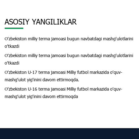
ASOSIY YANGILIKLAR
Oʻzbekiston milliy terma jamoasi bugun navbatdagi mashgʻulotlarini
oʻtkazdi
Oʻzbekiston milliy terma jamoasi bugun navbatdagi mashgʻulotlarini
oʻtkazdi
Oʻzbekiston U-17 terma jamoasi Milliy futbol markazida oʻquv-
mashgʻulot yigʻinini davom ettirmoqda.
Oʻzbekiston U-16 terma jamoasi Milliy futbol markazida oʻquv-
mashgʻulot yigʻinini davom ettirmoqda