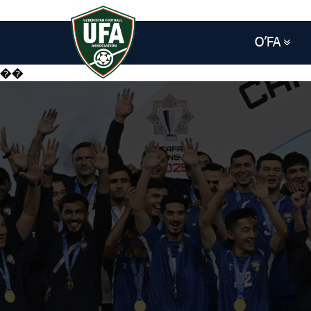
O’FA
��