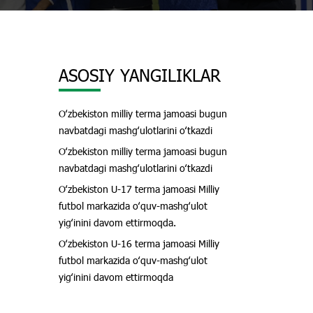
ASOSIY YANGILIKLAR
Oʻzbekiston milliy terma jamoasi bugun
navbatdagi mashgʻulotlarini oʻtkazdi
Oʻzbekiston milliy terma jamoasi bugun
navbatdagi mashgʻulotlarini oʻtkazdi
Oʻzbekiston U-17 terma jamoasi Milliy
futbol markazida oʻquv-mashgʻulot
yigʻinini davom ettirmoqda.
Oʻzbekiston U-16 terma jamoasi Milliy
futbol markazida oʻquv-mashgʻulot
yigʻinini davom ettirmoqda