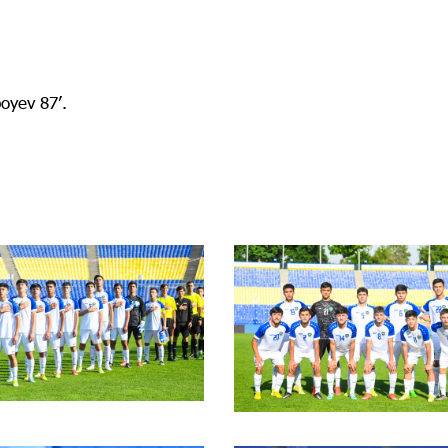
boyev 87ʼ.