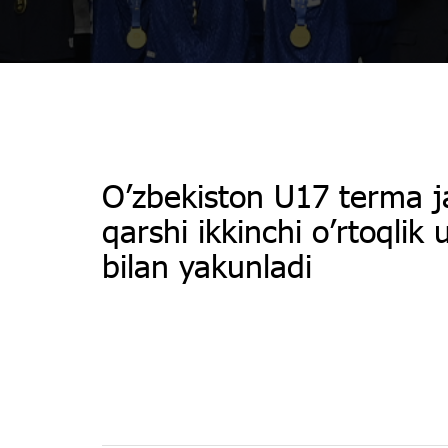
O’zbekiston U17 terma 
qarshi ikkinchi o’rtoqlik
bilan yakunladi