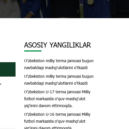
ASOSIY YANGILIKLAR
Oʻzbekiston milliy terma jamoasi bugun
o
navbatdagi mashgʻulotlarini oʻtkazdi
Oʻzbekiston milliy terma jamoasi bugun
,
navbatdagi mashgʻulotlarini oʻtkazdi
Oʻzbekiston U-17 terma jamoasi Milliy
futbol markazida oʻquv-mashgʻulot
yigʻinini davom ettirmoqda.
Oʻzbekiston U-16 terma jamoasi Milliy
futbol markazida oʻquv-mashgʻulot
yigʻinini davom ettirmoqda