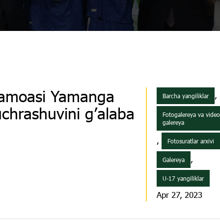
jamoasi Yamanga
,
Barcha yangiliklar
 uchrashuvini g’alaba
Fotogalereya va vide
galereya
,
Fotosuratlar arxivi
,
Galereya
U-17 yangiliklar
Apr 27, 2023