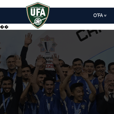
O’FA
��