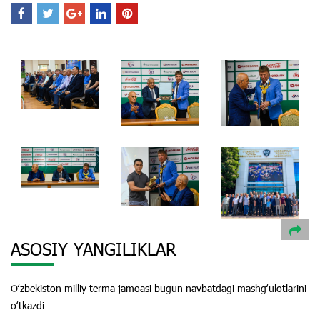
ASOSIY YANGILIKLAR
Oʻzbekiston milliy terma jamoasi bugun navbatdagi mashgʻulotlarini
oʻtkazdi