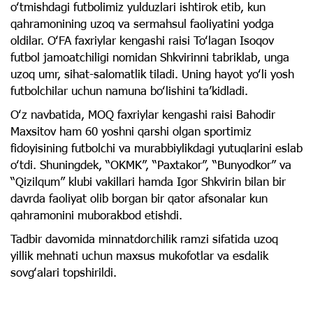
oʻtmishdagi futbolimiz yulduzlari ishtirok etib, kun
qahramonining uzoq va sermahsul faoliyatini yodga
oldilar. OʻFA faxriylar kengashi raisi Toʻlagan Isoqov
futbol jamoatchiligi nomidan Shkvirinni tabriklab, unga
uzoq umr, sihat-salomatlik tiladi. Uning hayot yoʻli yosh
futbolchilar uchun namuna boʻlishini taʼkidladi.
Oʻz navbatida, MOQ faxriylar kengashi raisi Bahodir
Maxsitov ham 60 yoshni qarshi olgan sportimiz
fidoyisining futbolchi va murabbiylikdagi yutuqlarini eslab
oʻtdi. Shuningdek, “OKMK”, “Paxtakor”, “Bunyodkor” va
“Qizilqum” klubi vakillari hamda Igor Shkvirin bilan bir
davrda faoliyat olib borgan bir qator afsonalar kun
qahramonini muborakbod etishdi.
Tadbir davomida minnatdorchilik ramzi sifatida uzoq
yillik mehnati uchun maxsus mukofotlar va esdalik
sovgʻalari topshirildi.