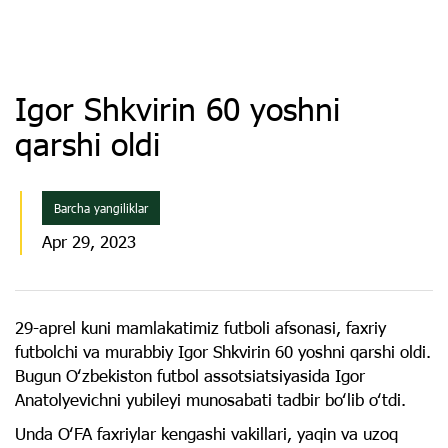
Igor Shkvirin 60 yoshni
qarshi oldi
Barcha yangiliklar
Apr 29, 2023
29-aprel kuni mamlakatimiz futboli afsonasi, faxriy
futbolchi va murabbiy Igor Shkvirin 60 yoshni qarshi oldi.
Bugun Oʻzbekiston futbol assotsiatsiyasida Igor
Anatolyevichni yubileyi munosabati tadbir boʻlib oʻtdi.
Unda OʻFA faxriylar kengashi vakillari, yaqin va uzoq