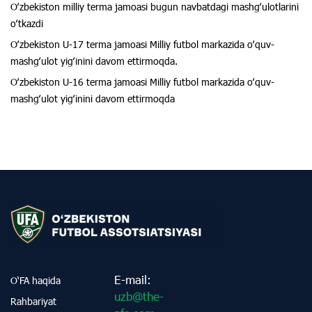
Oʻzbekiston milliy terma jamoasi bugun navbatdagi mashgʻulotlarini
oʻtkazdi
Oʻzbekiston U-17 terma jamoasi Milliy futbol markazida oʻquv-
mashgʻulot yigʻinini davom ettirmoqda.
Oʻzbekiston U-16 terma jamoasi Milliy futbol markazida oʻquv-
mashgʻulot yigʻinini davom ettirmoqda
E-mail:
O‘FA haqida
uzb@the-
Rahbariyat