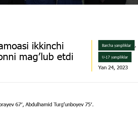
amoasi ikkinchi
,
Barcha yangiliklar
tonni mag’lub etdi
U-17 yangiliklar
Yan 24, 2023
rayev 67′, Abdulhamid Turg’unboyev 75′.