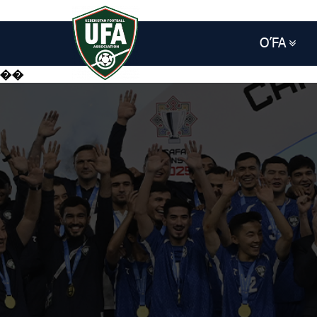
O’FA
��