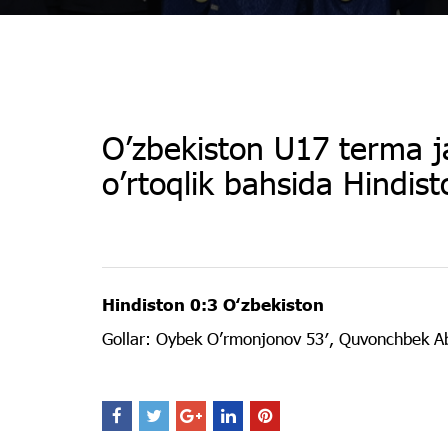
O’zbekiston U17 terma j
o’rtoqlik bahsida Hindis
Hindiston 0:3 Oʻzbekiston
Gollar: Oybek O’rmonjonov 53′, Quvonchbek Ab