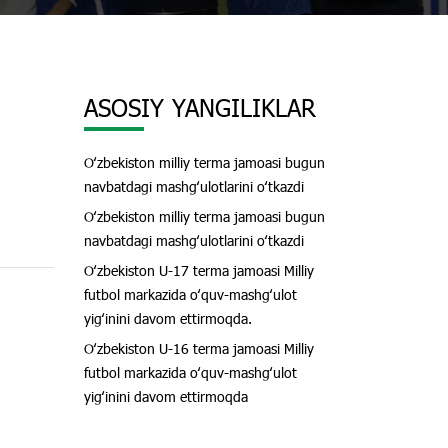
ASOSIY YANGILIKLAR
Oʻzbekiston milliy terma jamoasi bugun
navbatdagi mashgʻulotlarini oʻtkazdi
Oʻzbekiston milliy terma jamoasi bugun
navbatdagi mashgʻulotlarini oʻtkazdi
Oʻzbekiston U-17 terma jamoasi Milliy
futbol markazida oʻquv-mashgʻulot
yigʻinini davom ettirmoqda.
Oʻzbekiston U-16 terma jamoasi Milliy
futbol markazida oʻquv-mashgʻulot
yigʻinini davom ettirmoqda