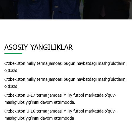
ASOSIY YANGILIKLAR
Oʻzbekiston milliy terma jamoasi bugun navbatdagi mashgʻulotlarini
oʻtkazdi
Oʻzbekiston milliy terma jamoasi bugun navbatdagi mashgʻulotlarini
oʻtkazdi
Oʻzbekiston U-17 terma jamoasi Milliy futbol markazida oʻquv-
mashgʻulot yigʻinini davom ettirmoqda.
Oʻzbekiston U-16 terma jamoasi Milliy futbol markazida oʻquv-
mashgʻulot yigʻinini davom ettirmoqda