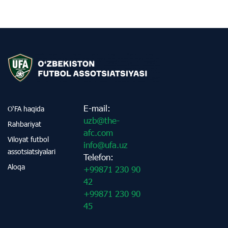
E-mail:
O‘FA haqida
uzb@the-
Rahbariyat
afc.com
Viloyat futbol
info@ufa.uz
assotsiatsiyalari
Telefon:
Aloqa
+99871 230 90
42
+99871 230 90
45