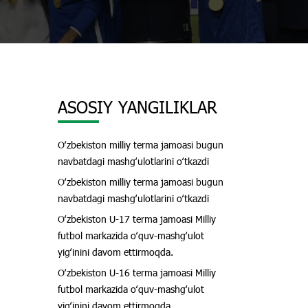
ASOSIY YANGILIKLAR
Oʻzbekiston milliy terma jamoasi bugun
navbatdagi mashgʻulotlarini oʻtkazdi
Oʻzbekiston milliy terma jamoasi bugun
navbatdagi mashgʻulotlarini oʻtkazdi
Oʻzbekiston U-17 terma jamoasi Milliy
futbol markazida oʻquv-mashgʻulot
yigʻinini davom ettirmoqda.
Oʻzbekiston U-16 terma jamoasi Milliy
futbol markazida oʻquv-mashgʻulot
yigʻinini davom ettirmoqda