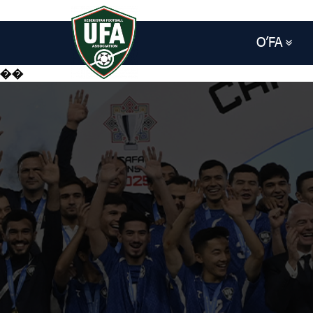
O’FA
��