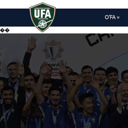
O’FA
��