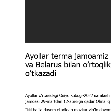
Ayollar terma jamoamiz 
va Belarus bilan o’rtoqli
o’tkazadi
Ayollar o’rtasidagi Osiyo kubogi-2022 saralash 
jamoasi 29-martdan 12-aprelga qadar Olmaliq sh
Ikki hafta davom etadigan mazkur yig’in davo