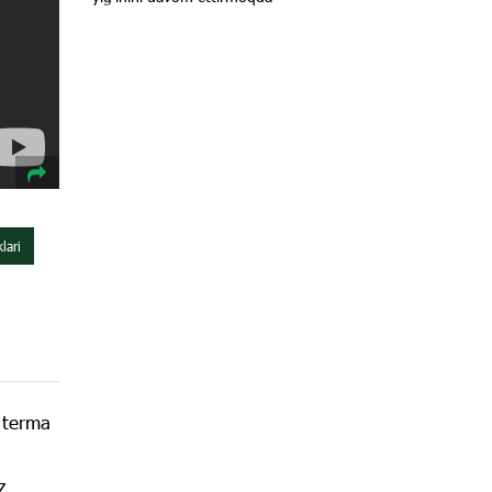
lari
y terma
z