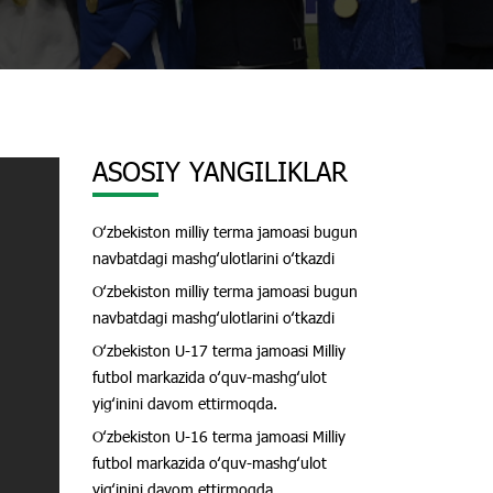
ASOSIY YANGILIKLAR
Oʻzbekiston milliy terma jamoasi bugun
navbatdagi mashgʻulotlarini oʻtkazdi
Oʻzbekiston milliy terma jamoasi bugun
navbatdagi mashgʻulotlarini oʻtkazdi
Oʻzbekiston U-17 terma jamoasi Milliy
futbol markazida oʻquv-mashgʻulot
yigʻinini davom ettirmoqda.
Oʻzbekiston U-16 terma jamoasi Milliy
futbol markazida oʻquv-mashgʻulot
yigʻinini davom ettirmoqda