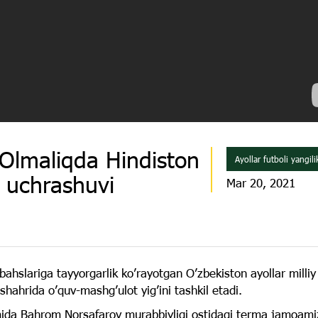
Olmaliqda Hindiston
Ayollar futboli yangilik
k uchrashuvi
Mar 20, 2021
bahslariga tayyorgarlik ko’rayotgan O’zbekiston ayollar milli
ahrida o’quv-mashg’ulot yig’ini tashkil etadi.
mida Bahrom Norsafarov murabbiyligi ostidagi terma jamoami