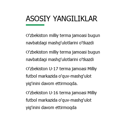
ASOSIY YANGILIKLAR
Oʻzbekiston milliy terma jamoasi bugun
navbatdagi mashgʻulotlarini oʻtkazdi
Oʻzbekiston milliy terma jamoasi bugun
navbatdagi mashgʻulotlarini oʻtkazdi
Oʻzbekiston U-17 terma jamoasi Milliy
futbol markazida oʻquv-mashgʻulot
yigʻinini davom ettirmoqda.
Oʻzbekiston U-16 terma jamoasi Milliy
futbol markazida oʻquv-mashgʻulot
yigʻinini davom ettirmoqda