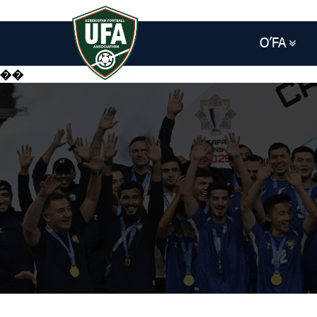
O’FA
��