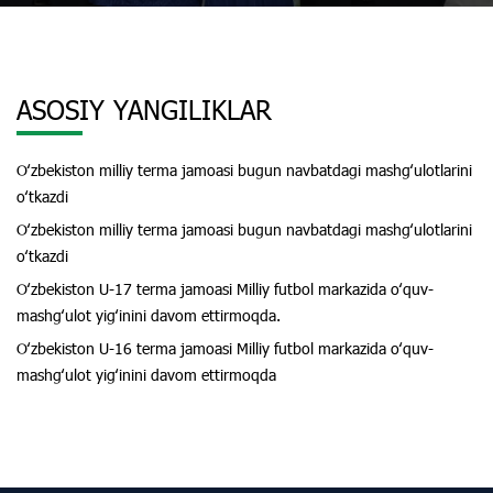
ASOSIY YANGILIKLAR
Oʻzbekiston milliy terma jamoasi bugun navbatdagi mashgʻulotlarini
oʻtkazdi
Oʻzbekiston milliy terma jamoasi bugun navbatdagi mashgʻulotlarini
oʻtkazdi
Oʻzbekiston U-17 terma jamoasi Milliy futbol markazida oʻquv-
mashgʻulot yigʻinini davom ettirmoqda.
Oʻzbekiston U-16 terma jamoasi Milliy futbol markazida oʻquv-
mashgʻulot yigʻinini davom ettirmoqda