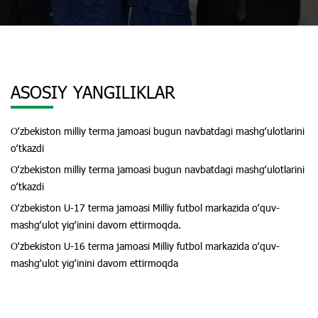
ASOSIY YANGILIKLAR
Oʻzbekiston milliy terma jamoasi bugun navbatdagi mashgʻulotlarini
oʻtkazdi
Oʻzbekiston milliy terma jamoasi bugun navbatdagi mashgʻulotlarini
oʻtkazdi
Oʻzbekiston U-17 terma jamoasi Milliy futbol markazida oʻquv-
mashgʻulot yigʻinini davom ettirmoqda.
Oʻzbekiston U-16 terma jamoasi Milliy futbol markazida oʻquv-
mashgʻulot yigʻinini davom ettirmoqda