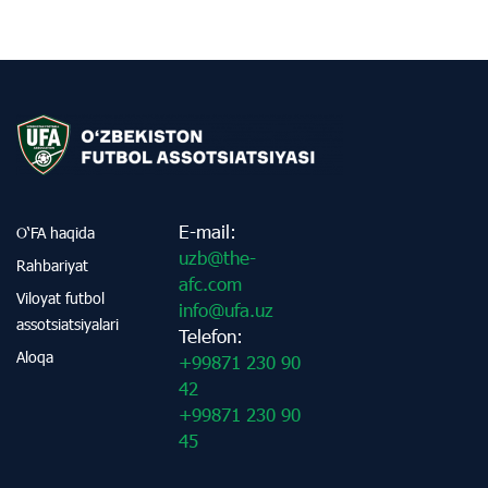
E-mail:
O‘FA haqida
uzb@the-
Rahbariyat
afc.com
Viloyat futbol
info@ufa.uz
assotsiatsiyalari
Telefon:
Aloqa
+99871 230 90
42
+99871 230 90
45