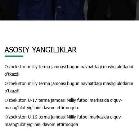
ASOSIY YANGILIKLAR
Oʻzbekiston milliy terma jamoasi bugun navbatdagi mashgʻulotlarini
oʻtkazdi
Oʻzbekiston milliy terma jamoasi bugun navbatdagi mashgʻulotlarini
oʻtkazdi
Oʻzbekiston U-17 terma jamoasi Milliy futbol markazida oʻquv-
mashgʻulot yigʻinini davom ettirmoqda.
Oʻzbekiston U-16 terma jamoasi Milliy futbol markazida oʻquv-
mashgʻulot yigʻinini davom ettirmoqda