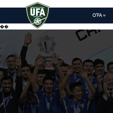
O’FA
��