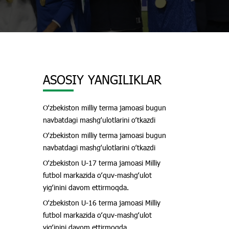
ASOSIY YANGILIKLAR
Oʻzbekiston milliy terma jamoasi bugun
navbatdagi mashgʻulotlarini oʻtkazdi
Oʻzbekiston milliy terma jamoasi bugun
navbatdagi mashgʻulotlarini oʻtkazdi
Oʻzbekiston U-17 terma jamoasi Milliy
futbol markazida oʻquv-mashgʻulot
yigʻinini davom ettirmoqda.
Oʻzbekiston U-16 terma jamoasi Milliy
futbol markazida oʻquv-mashgʻulot
yigʻinini davom ettirmoqda