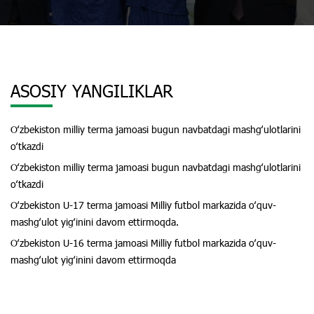
ASOSIY YANGILIKLAR
Oʻzbekiston milliy terma jamoasi bugun navbatdagi mashgʻulotlarini
oʻtkazdi
Oʻzbekiston milliy terma jamoasi bugun navbatdagi mashgʻulotlarini
oʻtkazdi
Oʻzbekiston U-17 terma jamoasi Milliy futbol markazida oʻquv-
mashgʻulot yigʻinini davom ettirmoqda.
Oʻzbekiston U-16 terma jamoasi Milliy futbol markazida oʻquv-
mashgʻulot yigʻinini davom ettirmoqda