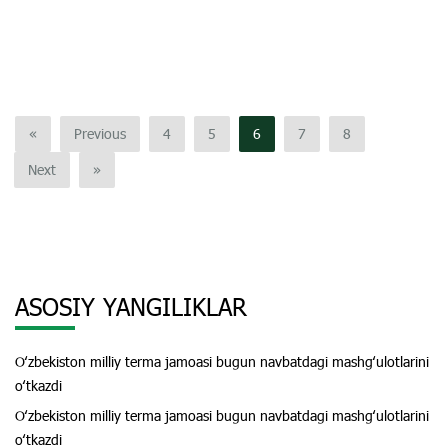
«
Previous
4
5
6
7
8
Next
»
ASOSIY YANGILIKLAR
Oʻzbekiston milliy terma jamoasi bugun navbatdagi mashgʻulotlarini
oʻtkazdi
Oʻzbekiston milliy terma jamoasi bugun navbatdagi mashgʻulotlarini
oʻtkazdi