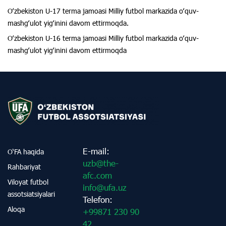
Oʻzbekiston U-17 terma jamoasi Milliy futbol markazida oʻquv-
mashgʻulot yigʻinini davom ettirmoqda.
Oʻzbekiston U-16 terma jamoasi Milliy futbol markazida oʻquv-
mashgʻulot yigʻinini davom ettirmoqda
E-mail:
O‘FA haqida
uzb@the-
Rahbariyat
afc.com
Viloyat futbol
info@ufa.uz
assotsiatsiyalari
Telefon:
Aloqa
+99871 230 90
42