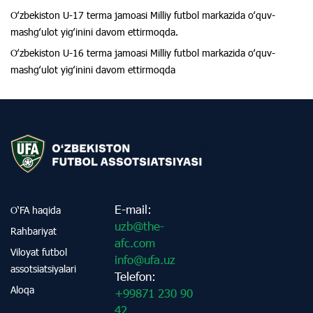
Oʻzbekiston U-17 terma jamoasi Milliy futbol markazida oʻquv-
mashgʻulot yigʻinini davom ettirmoqda.
Oʻzbekiston U-16 terma jamoasi Milliy futbol markazida oʻquv-
mashgʻulot yigʻinini davom ettirmoqda
E-mail:
O‘FA haqida
uzb@the-
Rahbariyat
afc.com
Viloyat futbol
info@ufa.uz
assotsiatsiyalari
Telefon:
Aloqa
+99871 230 90
42