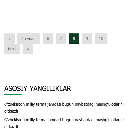
«
Previous
6
7
8
9
10
Next
»
ASOSIY YANGILIKLAR
Oʻzbekiston milliy terma jamoasi bugun navbatdagi mashgʻulotlarini
oʻtkazdi
Oʻzbekiston milliy terma jamoasi bugun navbatdagi mashgʻulotlarini
oʻtkazdi