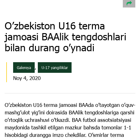
O’zbekiston U16 terma
jamoasi BAAlik tengdoshlari
bilan durang o’ynadi
,
Galereya
U-17 yangiliklar
Noy 4, 2020
O’zbekiston U16 terma jamoasi BAAda o’tayotgan o’quv-
mashg’ulot yig’ini doirasida BAAlik tengdoshlariga qarshi
o’rtoqlik uchrashuvi o’tkazdi. BAA futbol assotsiatsiyasi
maydonida tashkil etilgan mazkur bahsda tomonlar 1-1
hisobidagi durangga imzo chekdilar. O’smirlar terma