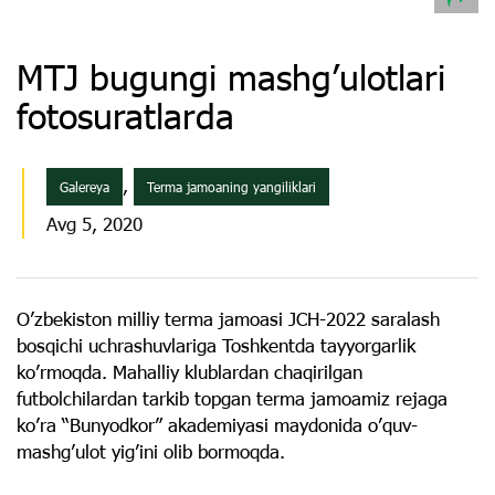
MTJ bugungi mashg’ulotlari
fotosuratlarda
,
Galereya
Terma jamoaning yangiliklari
Avg 5, 2020
O’zbekiston milliy terma jamoasi JCH-2022 saralash
bosqichi uchrashuvlariga Toshkentda tayyorgarlik
ko’rmoqda. Mahalliy klublardan chaqirilgan
futbolchilardan tarkib topgan terma jamoamiz rejaga
ko’ra “Bunyodkor” akademiyasi maydonida o’quv-
mashg’ulot yig’ini olib bormoqda.