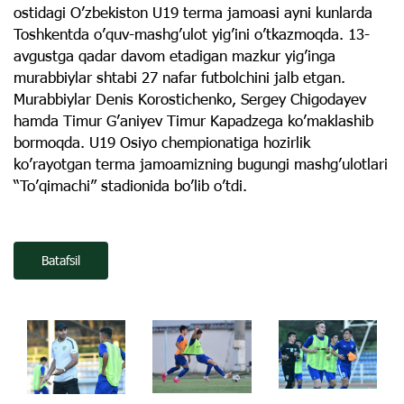
ostidagi O’zbekiston U19 terma jamoasi ayni kunlarda
Toshkentda o’quv-mashg’ulot yig’ini o’tkazmoqda. 13-
avgustga qadar davom etadigan mazkur yig’inga
murabbiylar shtabi 27 nafar futbolchini jalb etgan.
Murabbiylar Denis Korostichenko, Sergey Chigodayev
hamda Timur G’aniyev Timur Kapadzega ko’maklashib
bormoqda. U19 Osiyo chempionatiga hozirlik
ko’rayotgan terma jamoamizning bugungi mashg’ulotlari
“To’qimachi” stadionida bo’lib o’tdi.
Batafsil