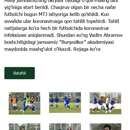
Milliy jamoamizning oktyabr oyidagi o’quv-mashg’ulot
yig’iniga start berildi. Chaqiruv olgan bir necha nafar
futbolchi bugun MTJ ixtiyoriga kelib qo’shildi. Kun
avvalida ular koronavirusga qon tahlili topshirdi. Tahlil
natijalarga ko’ra hech bir futbolchida koronavirus
infeksiyasi aniqlanmadi. Shundan so’ng Vadim Abramov
boshchiligidagi jamoamiz “Bunyodkor” akademiyasi
maydonida mashg’ulot o’tkazdi. Rejaga ko’ra
Batafsil