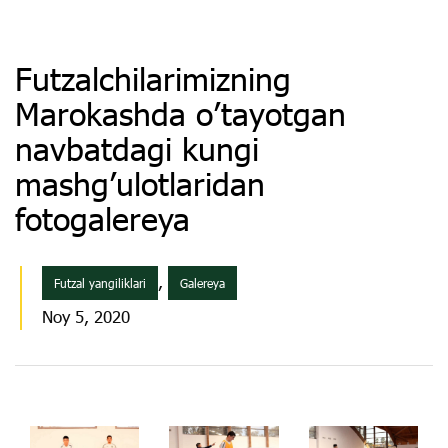
Futzalchilarimizning
Marokashda o’tayotgan
navbatdagi kungi
mashg’ulotlaridan
fotogalereya
,
Futzal yangiliklari
Galereya
Noy 5, 2020