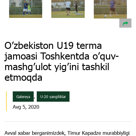
O’zbekiston U19 terma
jamoasi Toshkentda o’quv-
mashg’ulot yig’ini tashkil
etmoqda
,
Galereya
U-20 yangiliklar
Avg 5, 2020
Avval xabar berganimizdek, Timur Kapadze murabbiyligi