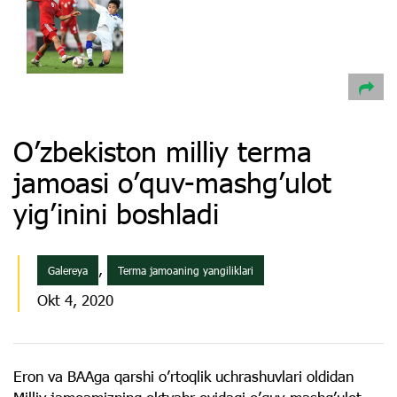
O’zbekiston milliy terma
jamoasi o’quv-mashg’ulot
yig’inini boshladi
,
Galereya
Terma jamoaning yangiliklari
Okt 4, 2020
Eron va BAAga qarshi o’rtoqlik uchrashuvlari oldidan