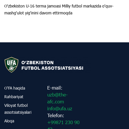
Oʻzbekiston U-16 terma jamoasi Milliy futbol markazida oʻquv-
mashgʻulot yigʻinini davom ettirmoqda
E-mail:
O‘FA haqida
uzb@the-
Rahbariyat
afc.com
Viloyat futbol
info@ufa.uz
assotsiatsiyalari
Telefon:
Aloqa
+99871 230 90