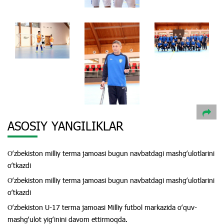
ASOSIY YANGILIKLAR
Oʻzbekiston milliy terma jamoasi bugun navbatdagi mashgʻulotlarini
oʻtkazdi
Oʻzbekiston milliy terma jamoasi bugun navbatdagi mashgʻulotlarini
oʻtkazdi
Oʻzbekiston U-17 terma jamoasi Milliy futbol markazida oʻquv-
mashgʻulot yigʻinini davom ettirmoqda.