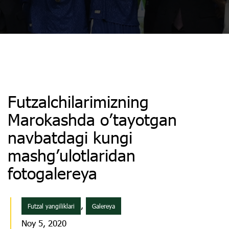
Futzalchilarimizning
Marokashda o’tayotgan
navbatdagi kungi
mashg’ulotlaridan
fotogalereya
,
Futzal yangiliklari
Galereya
Noy 5, 2020