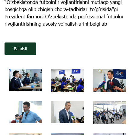
“Oʼzbekistonda futbolni rivojlantirishni mutlaqo yangi
bosqichga olib chiqish chora-tadbirlari toʼgʼrisida”gi
Prezident farmoni Oʼzbekistonda professional futbolni
rivojlantirishning asosiy yoʼnalishlarini belgilab
Batafsil