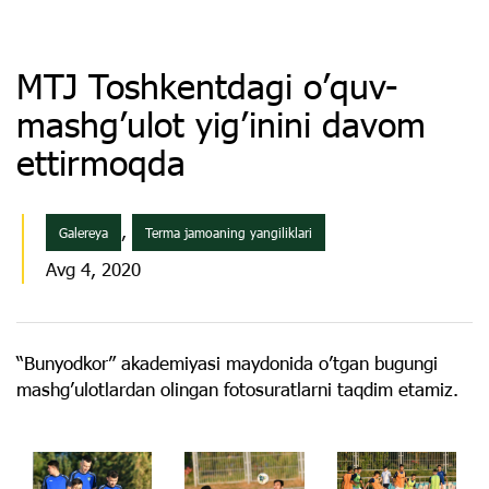
MTJ Toshkentdagi o’quv-
mashg’ulot yig’inini davom
ettirmoqda
,
Galereya
Terma jamoaning yangiliklari
Avg 4, 2020
“Bunyodkor” akademiyasi maydonida o’tgan bugungi
mashg’ulotlardan olingan fotosuratlarni taqdim etamiz.