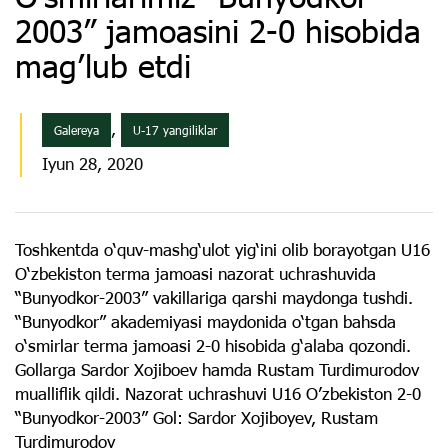
2003” jamoasini 2-0 hisobida
mag’lub etdi
,
Galereya
U-17 yangiliklar
Iyun 28, 2020
Toshkentda o‘quv-mashg‘ulot yig‘ini olib borayotgan U16
O‘zbekiston terma jamoasi nazorat uchrashuvida
“Bunyodkor-2003” vakillariga qarshi maydonga tushdi.
“Bunyodkor” akademiyasi maydonida o‘tgan bahsda
o‘smirlar terma jamoasi 2-0 hisobida g‘alaba qozondi.
Gollarga Sardor Xojiboev hamda Rustam Turdimurodov
mualliflik qildi. Nazorat uchrashuvi U16 O’zbekiston 2-0
“Bunyodkor-2003” Gol: Sardor Xojiboyev, Rustam
Turdimurodov