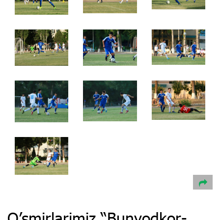
O’smirlarimiz “Bunyodkor-