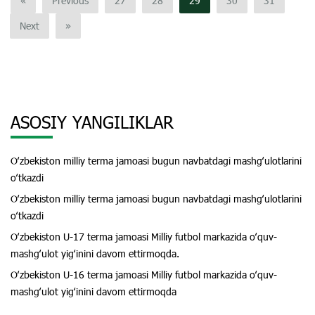
«
Previous
27
28
29
30
31
Next
»
ASOSIY YANGILIKLAR
Oʻzbekiston milliy terma jamoasi bugun navbatdagi mashgʻulotlarini
oʻtkazdi
Oʻzbekiston milliy terma jamoasi bugun navbatdagi mashgʻulotlarini
oʻtkazdi
Oʻzbekiston U-17 terma jamoasi Milliy futbol markazida oʻquv-
mashgʻulot yigʻinini davom ettirmoqda.
Oʻzbekiston U-16 terma jamoasi Milliy futbol markazida oʻquv-
mashgʻulot yigʻinini davom ettirmoqda