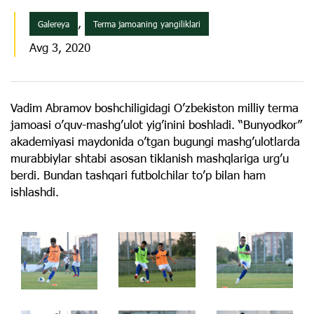
,
Galereya
Terma jamoaning yangiliklari
Avg 3, 2020
Vadim Abramov boshchiligidagi O’zbekiston milliy terma
jamoasi o’quv-mashg’ulot yig’inini boshladi. “Bunyodkor”
akademiyasi maydonida o’tgan bugungi mashg’ulotlarda
murabbiylar shtabi asosan tiklanish mashqlariga urg’u
berdi. Bundan tashqari futbolchilar to’p bilan ham
ishlashdi.