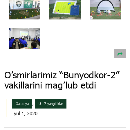
O’smirlarimiz “Bunyodkor-2”
vakillarini mag’lub etdi
,
Galereya
U-17 yangiliklar
Iyul 1, 2020