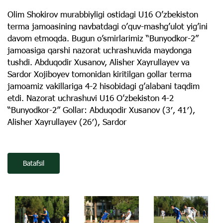
Olim Shokirov murabbiyligi ostidagi U16 O’zbekiston
terma jamoasining navbatdagi o’quv-mashg’ulot yig’ini
davom etmoqda. Bugun o’smirlarimiz “Bunyodkor-2”
jamoasiga qarshi nazorat uchrashuvida maydonga
tushdi. Abduqodir Xusanov, Alisher Xayrullayev va
Sardor Xojiboyev tomonidan kiritilgan gollar terma
jamoamiz vakillariga 4-2 hisobidagi g’alabani taqdim
etdi. Nazorat uchrashuvi U16 O’zbekiston 4-2
“Bunyodkor-2” Gollar: Abduqodir Xusanov (3′, 41′),
Alisher Xayrullayev (26′), Sardor
Batafsil