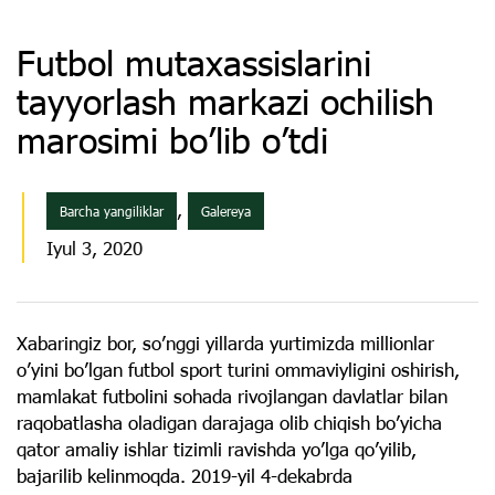
Futbol mutaxassislarini
tayyorlash markazi ochilish
marosimi boʼlib oʼtdi
,
Barcha yangiliklar
Galereya
Iyul 3, 2020
Xabaringiz bor, soʼnggi yillarda yurtimizda millionlar
oʼyini boʼlgan futbol sport turini ommaviyligini oshirish,
mamlakat futbolini sohada rivojlangan davlatlar bilan
raqobatlasha oladigan darajaga olib chiqish boʼyicha
qator amaliy ishlar tizimli ravishda yoʼlga qoʼyilib,
bajarilib kelinmoqda. 2019-yil 4-dekabrda