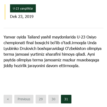
U-23 yangiliklar
Dek 23, 2019
Yanvar oyida Tailand yashil maydonlarida U-23 Osiyo
chempionati final bosqichi bo‘lib o‘tadi.irmoqda Unda
Lyubinko Drulovich boshqaruvidagi O‘zbekiston olimpiya
terma jamoasi yurtimiz sharafini himoya qiladi. Ayni
paytda olimpiya terma jamoamiz mazkur musobaqaga
jiddiy hozirlik jarayonini davom ettirmoqda.
«
Previous
29
30
31