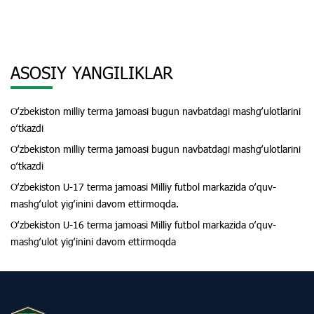
ASOSIY YANGILIKLAR
Oʻzbekiston milliy terma jamoasi bugun navbatdagi mashgʻulotlarini
oʻtkazdi
Oʻzbekiston milliy terma jamoasi bugun navbatdagi mashgʻulotlarini
oʻtkazdi
Oʻzbekiston U-17 terma jamoasi Milliy futbol markazida oʻquv-
mashgʻulot yigʻinini davom ettirmoqda.
Oʻzbekiston U-16 terma jamoasi Milliy futbol markazida oʻquv-
mashgʻulot yigʻinini davom ettirmoqda