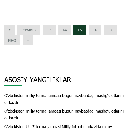
«
Previous
13
14
15
16
17
Next
»
ASOSIY YANGILIKLAR
Oʻzbekiston milliy terma jamoasi bugun navbatdagi mashgʻulotlarini
oʻtkazdi
Oʻzbekiston milliy terma jamoasi bugun navbatdagi mashgʻulotlarini
oʻtkazdi
Oʻzbekiston U-17 terma jamoasi Milliy futbol markazida oʻquv-