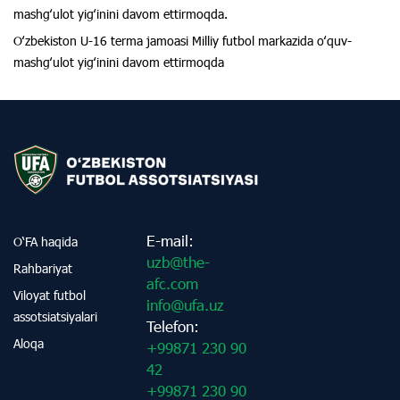
mashgʻulot yigʻinini davom ettirmoqda.
Oʻzbekiston U-16 terma jamoasi Milliy futbol markazida oʻquv-
mashgʻulot yigʻinini davom ettirmoqda
E-mail:
O‘FA haqida
uzb@the-
Rahbariyat
afc.com
Viloyat futbol
info@ufa.uz
assotsiatsiyalari
Telefon:
Aloqa
+99871 230 90
42
+99871 230 90